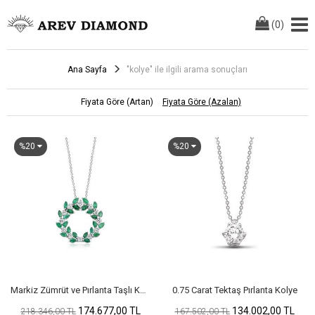
(
0
)
Ana Sayfa
"kolye" ile ilgili arama sonuçları
Fiyata Göre (Artan)
Fiyata Göre (Azalan)
%20
%20
Markiz Zümrüt ve Pırlanta Taşlı Kolye
0.75 Carat Tektaş Pırlanta Kolye
174.677,00 TL
134.002,00 TL
218.346,00 TL
167.502,00 TL