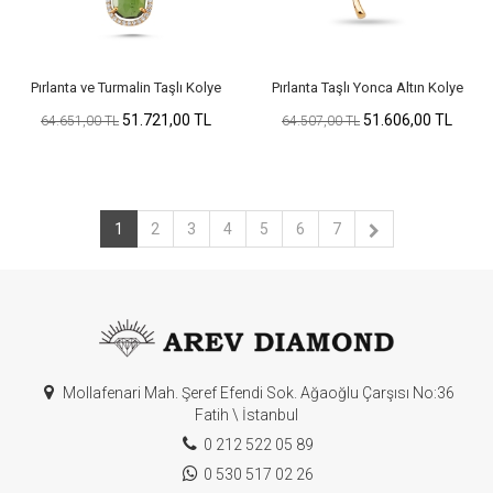
Pırlanta ve Turmalin Taşlı Kolye
Pırlanta Taşlı Yonca Altın Kolye
51.721,00 TL
51.606,00 TL
64.651,00 TL
64.507,00 TL
1
2
3
4
5
6
7
Mollafenari Mah. Şeref Efendi Sok. Ağaoğlu Çarşısı No:36
Fatih \ İstanbul
0 212 522 05 89
0 530 517 02 26