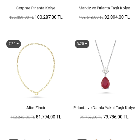
Serpme Pırlanta Kolye
Markiz ve Pırlanta Taşlı Kolye
100.287,00 TL
82.894,00 TL
125.359,00 TL
103.618,00 TL
%20
%20
Altın Zincir
Pırlanta ve Damla Yakut Taşlı Kolye
81.794,00 TL
79.786,00 TL
102.242,00 TL
99.732,00 TL