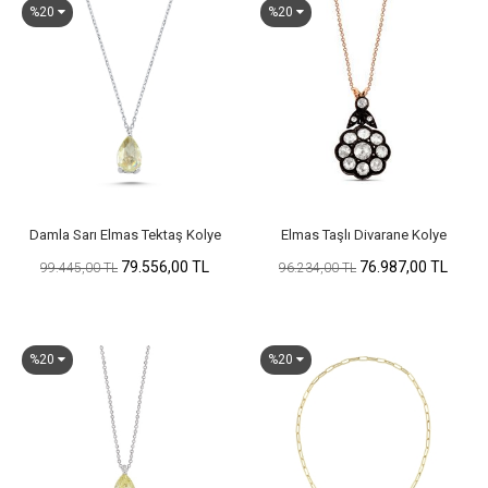
%20
%20
Damla Sarı Elmas Tektaş Kolye
Elmas Taşlı Divarane Kolye
79.556,00 TL
76.987,00 TL
99.445,00 TL
96.234,00 TL
%20
%20