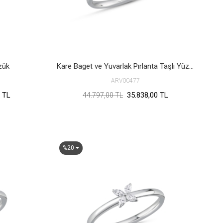
zük
Kare Baget ve Yuvarlak Pırlanta Taşlı Yüzük
ARV00477
 TL
35.838,00 TL
44.797,00 TL
%20