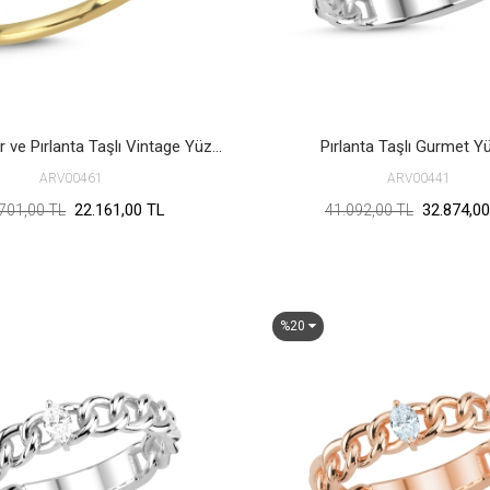
Seylan Safir ve Pırlanta Taşlı Vintage Yüzük
Pırlanta Taşlı Gurmet Y
ARV00461
ARV00441
22.161,00 TL
32.874,00
701,00 TL
41.092,00 TL
%20