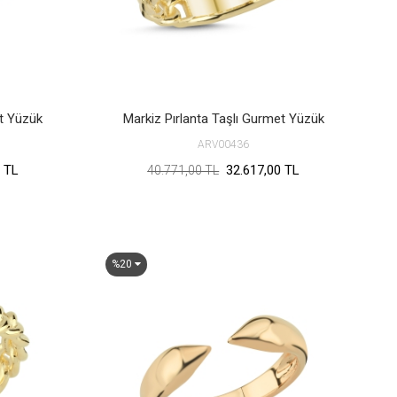
et Yüzük
Markiz Pırlanta Taşlı Gurmet Yüzük
ARV00436
 TL
32.617,00 TL
40.771,00 TL
%20