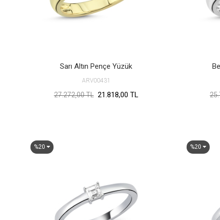
Sarı Altın Pençe Yüzük
Be
ARV00431
21.818,00 TL
27.272,00 TL
25.
%20
%20