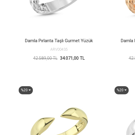
Damla Pırlanta Taşlı Gurmet Yüzük
Damla 
ARV00435
34.071,00 TL
42.589,00 TL
42.
%20
%20