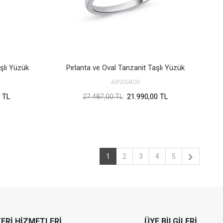
şlı Yüzük
Pırlanta ve Oval Tanzanit Taşlı Yüzük
ARV00400
 TL
21.990,00 TL
27.487,00 TL
1
2
3
4
5
ERI HIZMETLERI
ÜYE BILGILERI