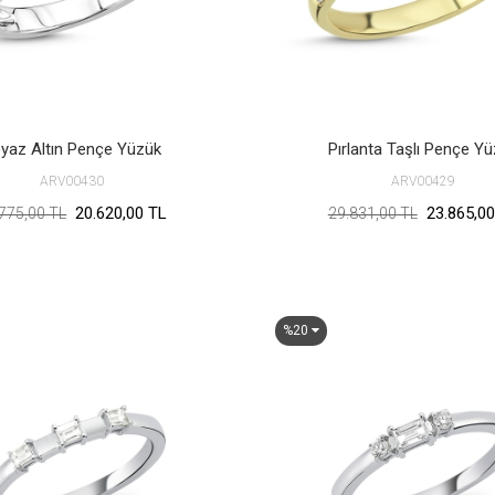
yaz Altın Pençe Yüzük
Pırlanta Taşlı Pençe Y
ARV00430
ARV00429
20.620,00 TL
23.865,00
775,00 TL
29.831,00 TL
%20