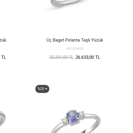
üzük
Üç Baget Pırlanta Taşlı Yüzük
ARV00404
 TL
26.633,00 TL
33.291,00 TL
%20