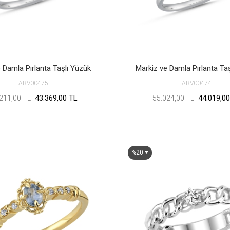
 Damla Pırlanta Taşlı Yüzük
Markiz ve Damla Pırlanta Ta
ARV00475
ARV00474
43.369,00 TL
44.019,00
211,00 TL
55.024,00 TL
%20