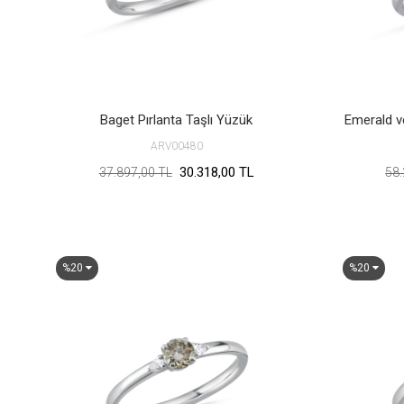
Baget Pırlanta Taşlı Yüzük
Emerald ve
ARV00480
30.318,00 TL
37.897,00 TL
58.
%20
%20