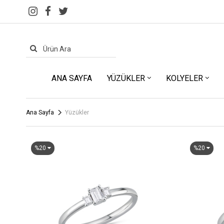
ANA SAYFA
YÜZÜKLER
KOLYELER
Ana Sayfa
Yüzükler
%20
%20