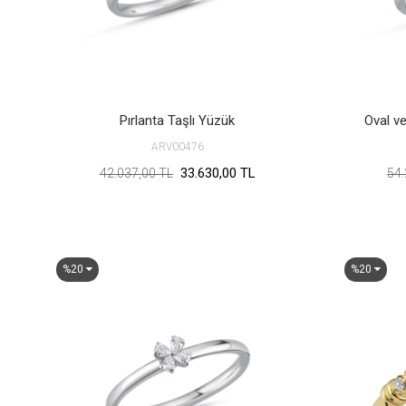
Pırlanta Taşlı Yüzük
Oval ve
ARV00476
33.630,00 TL
42.037,00 TL
54.
%20
%20