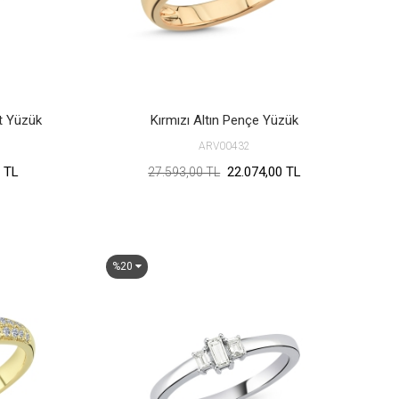
t Yüzük
Kırmızı Altın Pençe Yüzük
ARV00432
 TL
22.074,00 TL
27.593,00 TL
%20