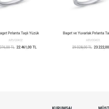
aget Pırlanta Taşlı Yüzük
Baget ve Yuvarlak Pırlanta Ta
ARV00402
ARV00401
22.461,00 TL
23.222,00
076,00 TL
29.028,00 TL
KURUMSAL
MÜŞT