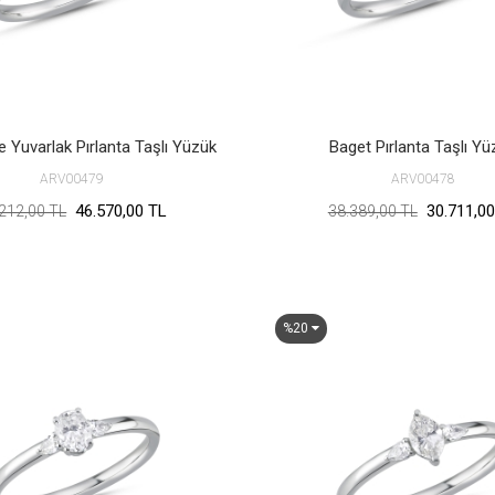
 Yuvarlak Pırlanta Taşlı Yüzük
Baget Pırlanta Taşlı Yü
ARV00479
ARV00478
46.570,00 TL
30.711,00
212,00 TL
38.389,00 TL
%20