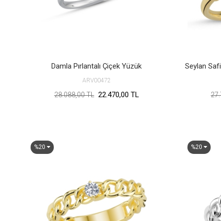
Damla Pırlantalı Çiçek Yüzük
ARV00472
22.470,00 TL
28.088,00 TL
27.
%20
%20