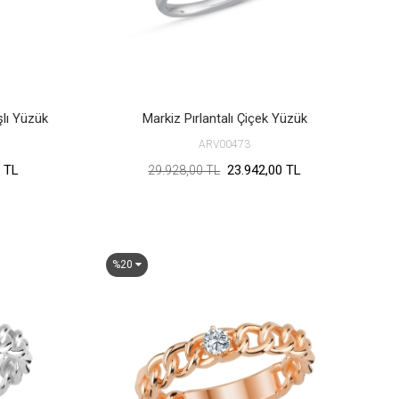
şlı Yüzük
Markiz Pırlantalı Çiçek Yüzük
ARV00473
 TL
23.942,00 TL
29.928,00 TL
%20