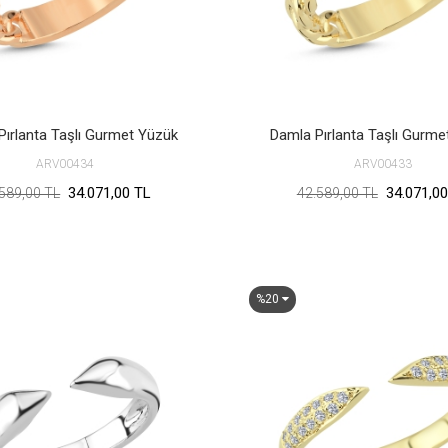
Pırlanta Taşlı Gurmet Yüzük
Damla Pırlanta Taşlı Gurme
ARV00434
ARV00433
34.071,00 TL
34.071,00
589,00 TL
42.589,00 TL
%20