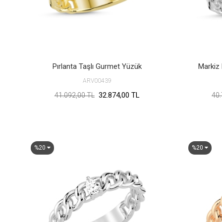
Pırlanta Taşlı Gurmet Yüzük
Markiz 
ARV00439
32.874,00 TL
41.092,00 TL
40.
%20
%20