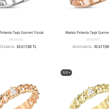
Pırlanta Taşlı Gurmet Yüzük
Markiz Pırlanta Taşlı Gurm
ARV00438
ARV00437
32.617,00 TL
32.617,00
771,00 TL
40.771,00 TL
%20