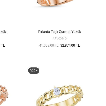
üzük
Pırlanta Taşlı Gurmet Yüzük
ARV00440
 TL
32.874,00 TL
41.092,00 TL
%20