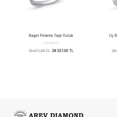
Baget Pırlanta Taşlı Yüzük
Üç B
ARV00403
28.537,00 TL
35.671,00 TL
28.