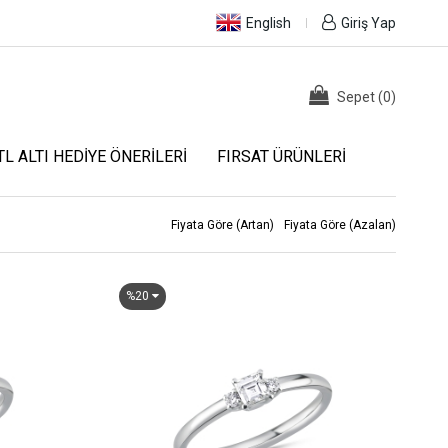
English
Giriş Yap
Sepet
(
0
)
TL ALTI HEDIYE ÖNERILERI
FIRSAT ÜRÜNLERI
Fiyata Göre (Artan)
Fiyata Göre (Azalan)
%20