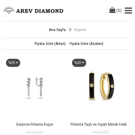
(
0
)
Ana Sayfa
Küpeler
Fiyata Göre (Artan)
Fiyata Göre (Azalan)
%20
%20
Serpme Pırlanta Küpe
Pırlanta Taşlı ve Siyah Mineli Halka Küpe
ARV00469
ARV00452