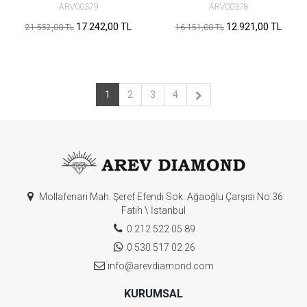
ARV00379
ARV00378
17.242,00 TL
12.921,00 TL
21.552,00 TL
16.151,00 TL
1
2
3
4
Mollafenari Mah. Şeref Efendi Sok. Ağaoğlu Çarşısı No:36
Fatih \ İstanbul
0 212 522 05 89
0 530 517 02 26
info@arevdiamond.com
KURUMSAL