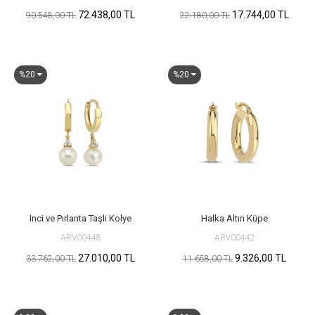
72.438,00 TL
17.744,00 TL
90.548,00 TL
22.180,00 TL
%20
%20
Inci ve Pırlanta Taşlı Kolye
Halka Altın Küpe
ARV00448
ARV00442
27.010,00 TL
9.326,00 TL
33.762,00 TL
11.658,00 TL