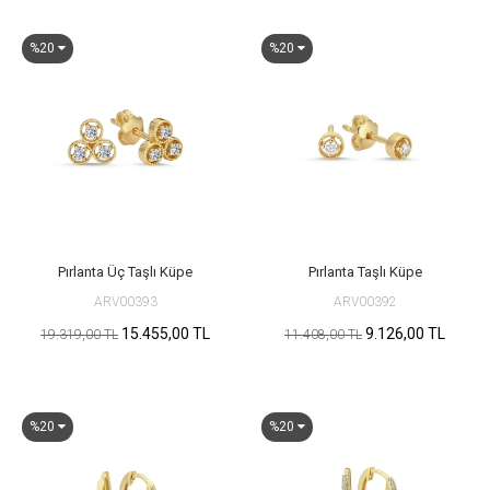
%20
%20
Pırlanta Üç Taşlı Küpe
Pırlanta Taşlı Küpe
ARV00393
ARV00392
15.455,00 TL
9.126,00 TL
19.319,00 TL
11.408,00 TL
%20
%20