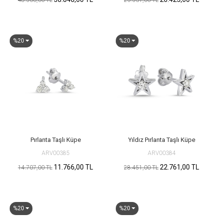
48.560,00 TL
25.531,00 TL
%20
%20
Pırlanta Taşlı Küpe
Yıldız Pırlanta Taşlı Küpe
ARV00385
ARV00384
11.766,00 TL
22.761,00 TL
14.707,00 TL
28.451,00 TL
%20
%20