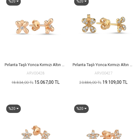
%20
%20
Pırlanta Taşlı Yonca Kırmızı Altın Küpe
Pırlanta Taşlı Yonca Kırmızı Altın Küpe
ARV00428
ARV00427
15.067,00 TL
19.109,00 TL
18.834,00 TL
23.886,00 TL
%20
%20