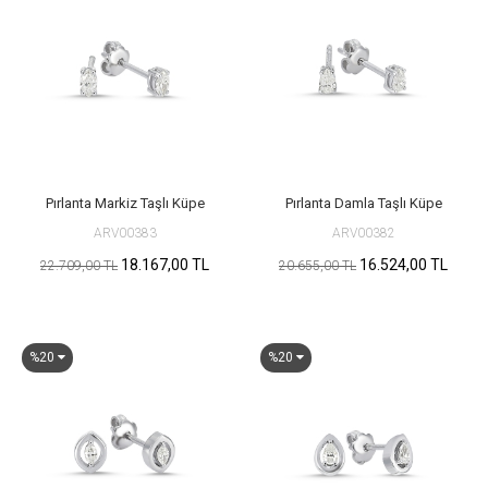
Pırlanta Markiz Taşlı Küpe
Pırlanta Damla Taşlı Küpe
ARV00383
ARV00382
18.167,00 TL
16.524,00 TL
22.709,00 TL
20.655,00 TL
%20
%20