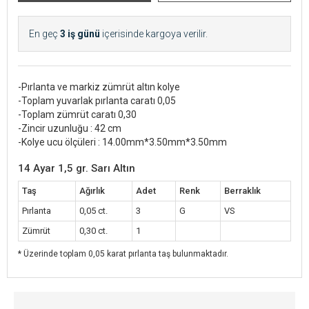
En geç
3 iş günü
içerisinde kargoya verilir.
-Pırlanta ve markiz zümrüt altın kolye
-Toplam yuvarlak pırlanta caratı 0,05
-Toplam zümrüt caratı 0,30
-Zincir uzunluğu : 42 cm
-Kolye ucu ölçüleri : 14.00mm*3.50mm*3.50mm
14 Ayar 1,5 gr. Sarı Altın
Taş
Ağırlık
Adet
Renk
Berraklık
Pırlanta
0,05 ct.
3
G
VS
Zümrüt
0,30 ct.
1
* Üzerinde toplam 0,05 karat pırlanta taş bulunmaktadır.