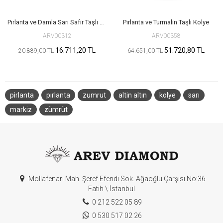
Pırlanta ve Damla Sarı Safir Taşlı Altın Kolye
Pırlanta ve Turmalin Taşlı Kolye
ARV00312
ARV00358
16.711,20 TL
51.720,80 TL
20.889,00 TL
64.651,00 TL
pirlanta
pırlanta
zumrut
altin altın
kolye
sarı
markiz
zümrüt
Mollafenari Mah. Şeref Efendi Sok. Ağaoğlu Çarşısı No:36
Fatih \ İstanbul
0 212 522 05 89
0 530 517 02 26