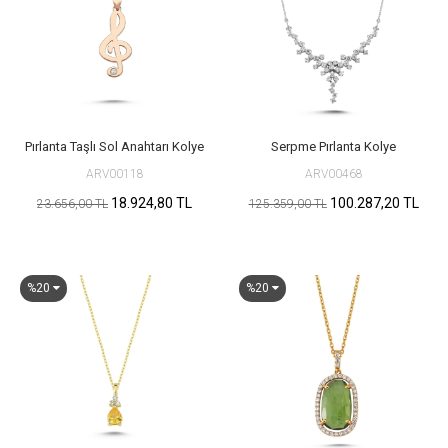
Pırlanta Taşlı Sol Anahtarı Kolye
Serpme Pırlanta Kolye
ARV00118
ARV00468
18.924,80 TL
100.287,20 TL
23.656,00 TL
125.359,00 TL
%20
%20