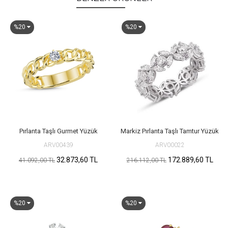
%20
%20
Pırlanta Taşlı Gurmet Yüzük
Markiz Pırlanta Taşlı Tamtur Yüzük
ARV00439
ARV00022
32.873,60 TL
172.889,60 TL
41.092,00 TL
216.112,00 TL
%20
%20