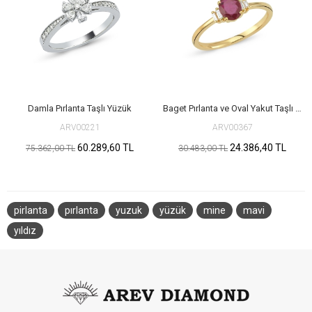
Damla Pırlanta Taşlı Yüzük
Baget Pırlanta ve Oval Yakut Taşlı Yüzük
ARV00221
ARV00367
60.289,60 TL
24.386,40 TL
75.362,00 TL
30.483,00 TL
pirlanta
pırlanta
yuzuk
yüzük
mine
mavi
yıldız