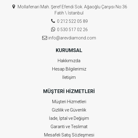
Mollafenari Mah. Şeref Efendi Sok. Ağaoğlu Çarşısı No:36
Fatih \ İstanbul
0 212 522 05 89
0 530 517 02 26
info@arevdiamond.com
KURUMSAL
Hakkımızda
Hesap Bilgilerimiz
İletişim
MÜŞTERI HIZMETLERI
Müşteri Hizmetleri
Gizlilik ve Güvenlik
İade, İptal ve Değişim
Garanti ve Teslimat
Mesafeli Satış Sözleşmesi