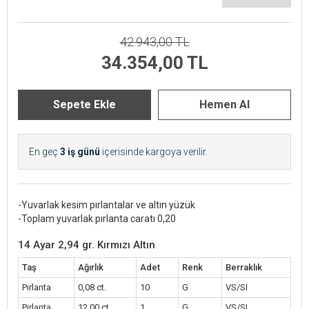
42.943,00 TL
34.354,00 TL
En geç
3 iş günü
içerisinde kargoya verilir.
-Yuvarlak kesim pırlantalar ve altın yüzük
-Toplam yuvarlak pırlanta caratı 0,20
14 Ayar 2,94 gr. Kırmızı Altın
Taş
Ağırlık
Adet
Renk
Berraklık
Pırlanta
0,08 ct.
10
G
VS/SI
Pırlanta
12,00 ct.
1
G
VS/SI