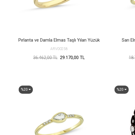
Pırlanta ve Damla Elmas Taşlı Yılan Yüzük
Sarı E
ARV00258
29.170,00 TL
36.462,00 TL
18.
%20
%20