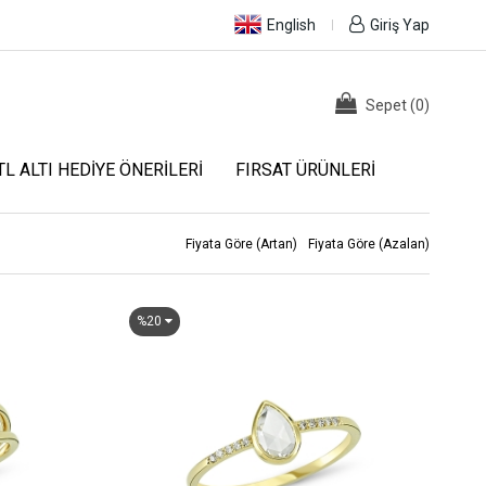
English
Giriş Yap
Sepet
(
0
)
TL ALTI HEDIYE ÖNERILERI
FIRSAT ÜRÜNLERI
Fiyata Göre (Artan)
Fiyata Göre (Azalan)
%20