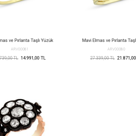
lmas ve Pırlanta Taşlı Yüzük
Mavi Elmas ve Pırlanta Taş
ARV00081
ARV00080
14.991,00 TL
21.871,00
739,00 TL
27.339,00 TL