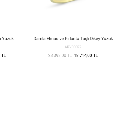
lı Yüzük
Damla Elmas ve Pırlanta Taşlı Dikey Yüzük
ARV00077
 TL
18.714,00 TL
23.393,00 TL