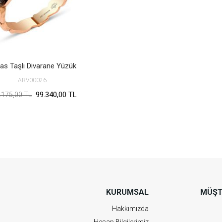
as Taşlı Divarane Yüzük
ARV00026
99.340,00 TL
.175,00 TL
KURUMSAL
MÜŞT
Hakkımızda