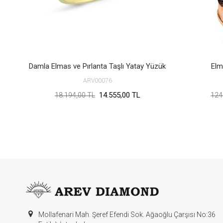
Damla Elmas ve Pırlanta Taşlı Yatay Yüzük
Elm
ARV00076
14.555,00 TL
18.194,00 TL
124
Mollafenari Mah. Şeref Efendi Sok. Ağaoğlu Çarşısı No:36