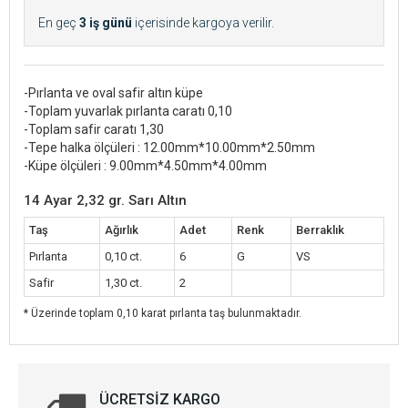
En geç
3 iş günü
içerisinde kargoya verilir.
-Pırlanta ve oval safir altın küpe
-Toplam yuvarlak pırlanta caratı 0,10
-Toplam safir caratı 1,30
-Tepe halka ölçüleri : 12.00mm*10.00mm*2.50mm
-Küpe ölçüleri : 9.00mm*4.50mm*4.00mm
14 Ayar 2,32 gr. Sarı Altın
Taş
Ağırlık
Adet
Renk
Berraklık
Pırlanta
0,10 ct.
6
G
VS
Safir
1,30 ct.
2
* Üzerinde toplam 0,10 karat pırlanta taş bulunmaktadır.
ÜCRETSIZ KARGO