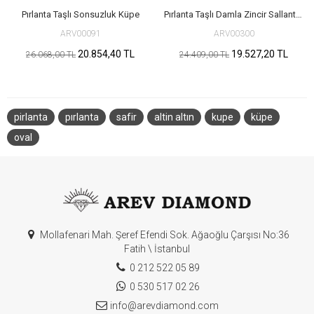
Pırlanta Taşlı Sonsuzluk Küpe
Pırlanta Taşlı Damla Zincir Sallantılı Küpe
ARV00091
ARV00300
20.854,40 TL
19.527,20 TL
26.068,00 TL
24.409,00 TL
pirlanta
pırlanta
safir
altin altın
kupe
küpe
oval
Mollafenari Mah. Şeref Efendi Sok. Ağaoğlu Çarşısı No:36
Fatih \ İstanbul
0 212 522 05 89
0 530 517 02 26
info@arevdiamond.com